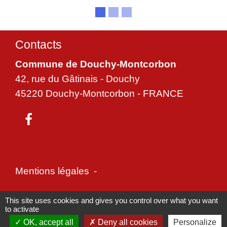
Contacts
Commune de Douchy-Montcorbon
42, rue du Gâtinais - Douchy
45220 Douchy-Montcorbon - FRANCE
Mentions légales
-
Politique de confidentialité
-
Accessibilité
-
This site uses cookies and gives you control over what you want
to activate
Plan du site
-
Gestion des cookies
OK, accept all
Deny all cookies
Personalize