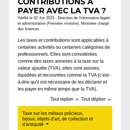
CONTRIBUTIONS À
PAYER AVEC LA TVA ?
Vérifié le 02 Jun 2023 - Direction de l'information légale
et administrative (Première ministre), Ministère chargé
des finances
Les taxes et contributions sont applicables à
certaines activités ou certaines catégories de
professionnels. Elles sont considérées
comme des taxes annexes à la taxe sur la
valeur ajoutée (TVA), elles sont assises,
liquidées et recouvrées comme la TVA (c'est-
à-dire qu'il est nécessaire de les déclarer et
les payer en même temps que la TVA).
keyboard_arrow_up
keyboard_arrow_down
Tout replier
Tout déplier
Taxe sur les métaux précieux,
bijoux, objets d'art, de collection et
d'antiquité