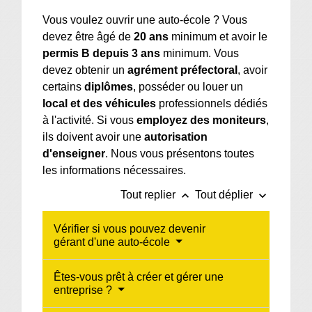
Vous voulez ouvrir une auto-école ? Vous
devez être âgé de
20 ans
minimum et avoir le
permis B depuis 3 ans
minimum. Vous
devez obtenir un
agrément préfectoral
, avoir
certains
diplômes
, posséder ou louer un
local et des véhicules
professionnels dédiés
à l'activité. Si vous
employez des moniteurs
,
ils doivent avoir une
autorisation
d'enseigner
. Nous vous présentons toutes
les informations nécessaires.
keyboard_arrow_up
keyboard_arrow_down
Tout replier
Tout déplier
Vérifier si vous pouvez devenir
gérant d'une auto-école
Êtes-vous prêt à créer et gérer une
entreprise ?