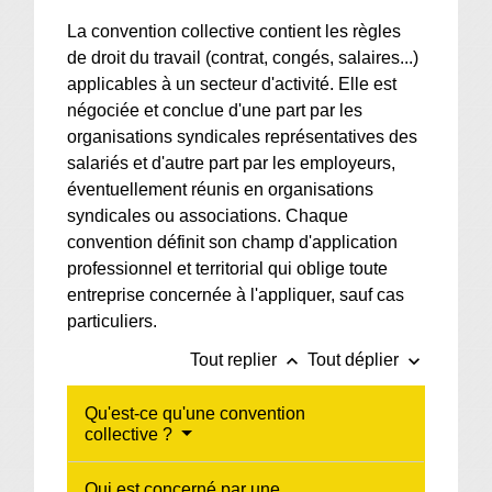
La convention collective contient les règles
de droit du travail (contrat, congés, salaires...)
applicables à un secteur d'activité. Elle est
négociée et conclue d'une part par les
organisations syndicales représentatives des
salariés et d'autre part par les employeurs,
éventuellement réunis en organisations
syndicales ou associations. Chaque
convention définit son champ d'application
professionnel et territorial qui oblige toute
entreprise concernée à l'appliquer, sauf cas
particuliers.
keyboard_arrow_up
keyboard_arrow_down
Tout replier
Tout déplier
Qu'est-ce qu'une convention
collective ?
Qui est concerné par une