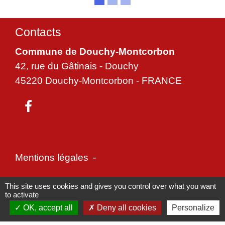
Contacts
Commune de Douchy-Montcorbon
42, rue du Gâtinais - Douchy
45220 Douchy-Montcorbon - FRANCE
Mentions légales
-
Politique de confidentialité
-
Accessibilité
-
This site uses cookies and gives you control over what you want
to activate
Plan du site
-
Gestion des cookies
OK, accept all
Deny all cookies
Personalize