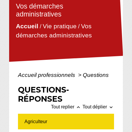
Vos démarches
administratives
Vie pratique
Vos
Accueil
/
/
démarches administratives
Accueil professionnels
>
Questions
QUESTIONS-
RÉPONSES
keyboard_arrow_up
keyboard_arrow_down
Tout replier
Tout déplier
Agriculteur