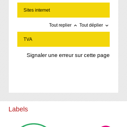
Sites internet
keyboard_arrow_up
keyboard_arrow_down
Tout replier
Tout déplier
TVA
Signaler une erreur sur cette page
Labels