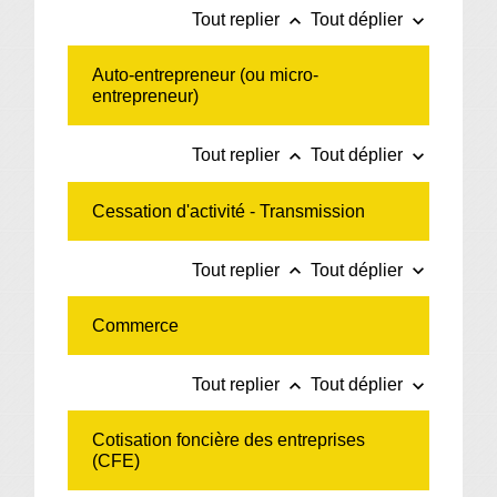
keyboard_arrow_up
keyboard_arrow_down
Tout replier
Tout déplier
Auto-entrepreneur (ou micro-
entrepreneur)
keyboard_arrow_up
keyboard_arrow_down
Tout replier
Tout déplier
Cessation d'activité - Transmission
keyboard_arrow_up
keyboard_arrow_down
Tout replier
Tout déplier
Commerce
keyboard_arrow_up
keyboard_arrow_down
Tout replier
Tout déplier
Cotisation foncière des entreprises
(CFE)