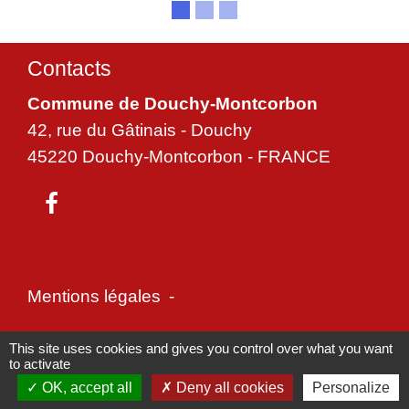
Contacts
Commune de Douchy-Montcorbon
42, rue du Gâtinais - Douchy
45220 Douchy-Montcorbon - FRANCE
Mentions légales
-
Politique de confidentialité
-
Accessibilité
-
This site uses cookies and gives you control over what you want
to activate
Plan du site
-
Gestion des cookies
OK, accept all
Deny all cookies
Personalize