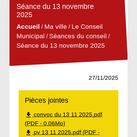
Séance du 13 novembre
2025
Ma ville
Le Conseil
Accueil
/
/
Séances du conseil
Municipal
/
/
Séance du 13 novembre 2025
27/11/2025
Pièces jointes
convoc du 13 11 2025.pdf
file_download
(PDF - 0.06Mo)
pv 13 11 2025.pdf (PDF -
file_download