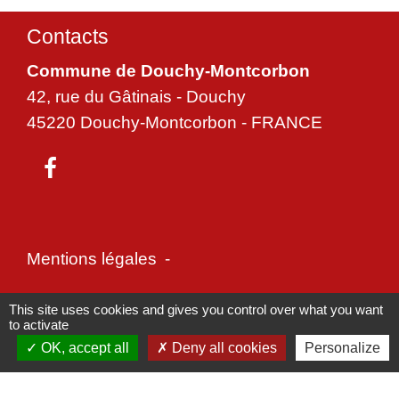
Contacts
Commune de Douchy-Montcorbon
42, rue du Gâtinais - Douchy
45220 Douchy-Montcorbon - FRANCE
Mentions légales
-
Politique de confidentialité
-
Accessibilité
-
This site uses cookies and gives you control over what you want
to activate
Plan du site
-
Gestion des cookies
OK, accept all
Deny all cookies
Personalize