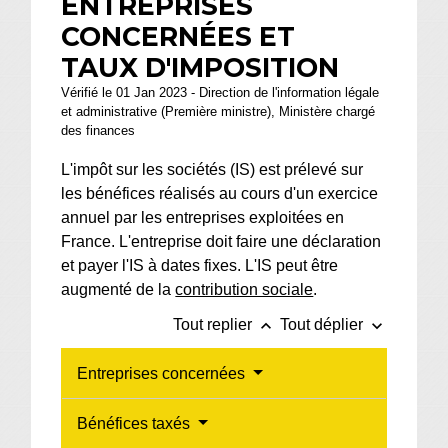
ENTREPRISES
CONCERNÉES ET
TAUX D'IMPOSITION
Vérifié le 01 Jan 2023 - Direction de l'information légale
et administrative (Première ministre), Ministère chargé
des finances
L'impôt sur les sociétés (IS) est prélevé sur
les bénéfices réalisés au cours d'un exercice
annuel par les entreprises exploitées en
France. L'entreprise doit faire une déclaration
et payer l'IS à dates fixes. L'IS peut être
augmenté de la
contribution sociale
.
keyboard_arrow_up
keyboard_arrow_down
Tout replier
Tout déplier
Entreprises concernées
Bénéfices taxés