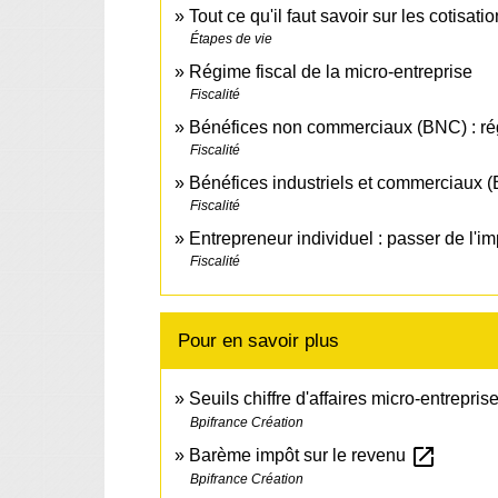
Tout ce qu'il faut savoir sur les cotisat
Étapes de vie
Régime fiscal de la micro-entreprise
Fiscalité
Bénéfices non commerciaux (BNC) : rég
Fiscalité
Bénéfices industriels et commerciaux (B
Fiscalité
Entrepreneur individuel : passer de l'im
Fiscalité
Pour en savoir plus
Seuils chiffre d'affaires micro-entrepris
Bpifrance Création
open_in_new
Barème impôt sur le revenu
Bpifrance Création