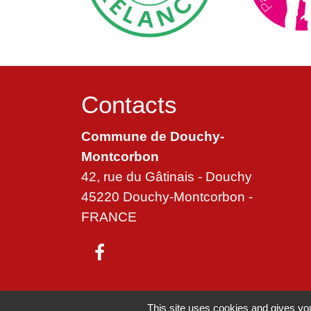
Contacts
Commune de Douchy-
Montcorbon
42, rue du Gâtinais - Douchy
45220 Douchy-Montcorbon -
FRANCE
Mentions légales
-
Politique de confide
This site uses cookies and gives you