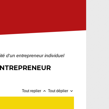
alité d'un entrepreneur individuel
N ENTREPRENEUR
keyboard_arrow_up
keyboard_arrow_down
Tout replier
Tout déplier