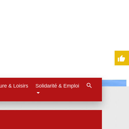
thumb_up
search
ure & Loisirs
Solidarité & Emploi