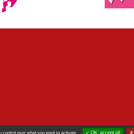
ntialité
-
Accessibilité
-
Plan du site
-
Gestion des
 control over what you want to activate
OK, accept all