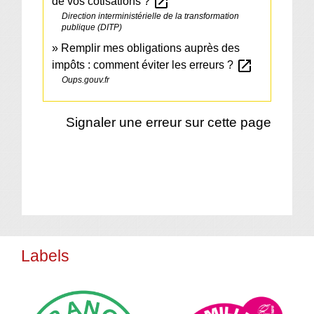
open_in_new
de vos cotisations ?
Direction interministérielle de la transformation
publique (DITP)
Remplir mes obligations auprès des
open_in_new
impôts : comment éviter les erreurs ?
Oups.gouv.fr
Signaler une erreur sur cette page
Labels