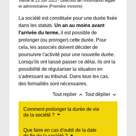
Vérifié le 23 Jun 2023 - Direction de l'information légale
et administrative (Première ministre)
La société est constituée pour une durée fixée
dans les statuts.
Un an au moins avant
l'arrivée du terme,
il est possible de
prolonger (ou proroger) cette durée. Pour
cela, les associés doivent décider de
poursuivre l'activité pour une nouvelle durée.
Lorsqu'ils ont laissé passer ce délai, ils ont la
possibilité de régulariser la situation en
s'adressant au tribunal. Dans tous les cas,
des formalités sont nécessaires.
keyboard_arrow_up
keyboard_arrow_down
Tout replier
Tout déplier
Comment prolonger la durée de vie
de la société ?
Que faire en cas d'oubli de la date
de fin de la société ?